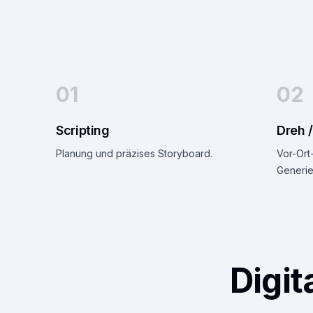
01
02
Scripting
Dreh /
Planung und präzises Storyboard.
Vor-Ort
Generie
Digi