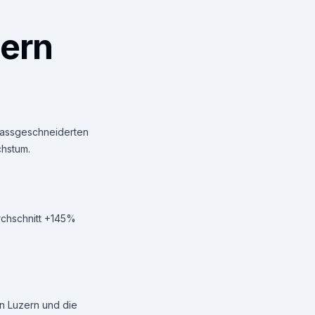
zern
 massgeschneiderten
chstum.
urchschnitt +145%
n Luzern und die