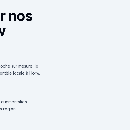
r nos
w
oche sur mesure, le
ientèle locale à Horw.
e augmentation
a région.