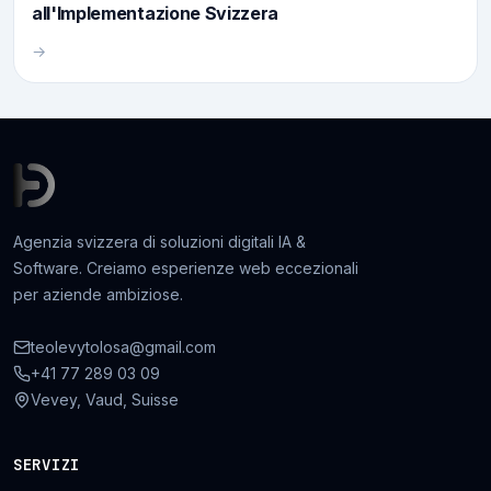
all'Implementazione Svizzera
→
Agenzia svizzera di soluzioni digitali IA &
Software. Creiamo esperienze web eccezionali
per aziende ambiziose.
teolevytolosa@gmail.com
+41 77 289 03 09
Vevey, Vaud, Suisse
SERVIZI