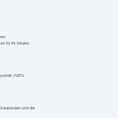
inen
e für Ihr lokales
hschnitt +145%
 Graubünden und die