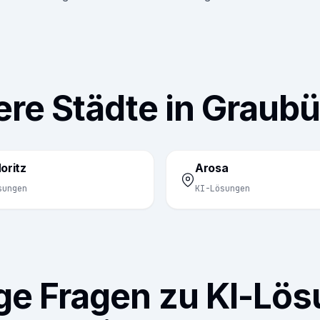
ere Städte in Graub
oritz
Arosa
sungen
KI-Lösungen
ge Fragen zu KI-Lö