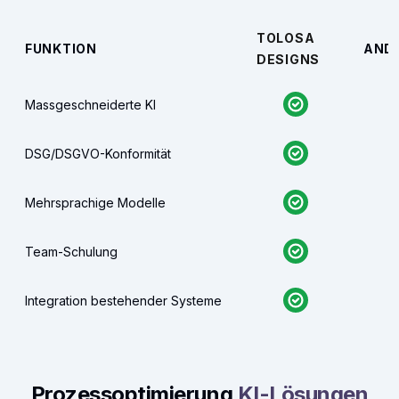
TOLOSA
FUNKTION
AND
DESIGNS
Massgeschneiderte KI
DSG/DSGVO-Konformität
Mehrsprachige Modelle
Team-Schulung
Integration bestehender Systeme
Prozessoptimierung
KI-Lösungen