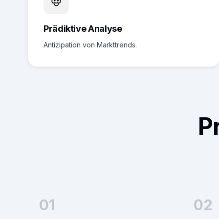
Prädiktive Analyse
Antizipation von Markttrends.
P
01
02