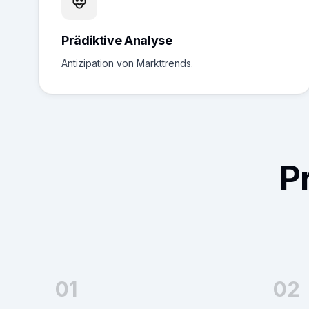
Prädiktive Analyse
Antizipation von Markttrends.
P
01
02