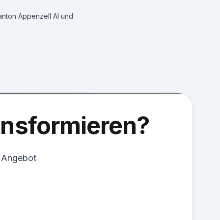
nton Appenzell AI und
ransformieren?
s Angebot