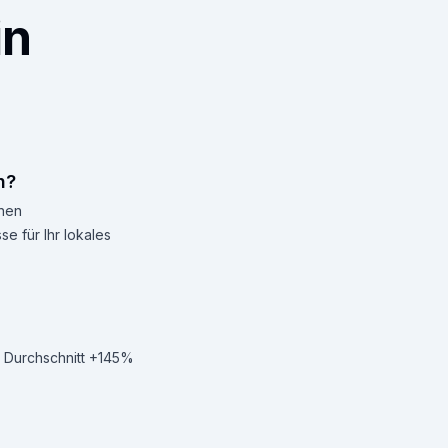
in
n?
inen
e für Ihr lokales
m Durchschnitt +145%