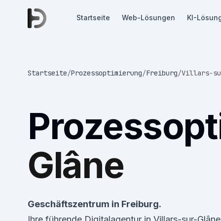
Startseite
Web-Lösungen
KI-Lösun
Startseite
/
Prozessoptimierung
/
Freiburg
/
Villars-su
Prozessopt
Glâne
Geschäftszentrum in Freiburg.
Ihre führende Digitalagentur in Villars-sur-Glâ