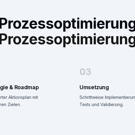
Prozessoptimierun
Prozessoptimierun
03
egie & Roadmap
Umsetzung
erter Aktionsplan mit
Schrittweise Implementierun
en Zielen.
Tests und Validierung.