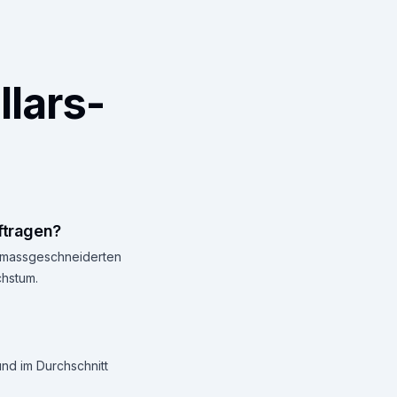
llars-
ftragen?
en massgeschneiderten
chstum.
und im Durchschnitt