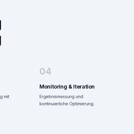
g
g
04
Monitoring & Iteration
g mit
Ergebnismessung und
kontinuierliche Optimierung.