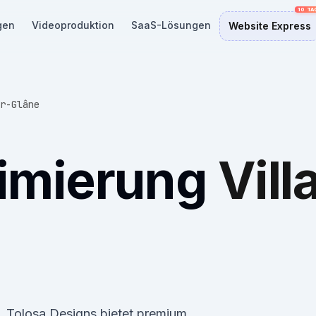
gen
Videoproduktion
SaaS-Lösungen
Website Express
r-Glâne
imierung
Vill
ne. Tolosa Designs bietet premium