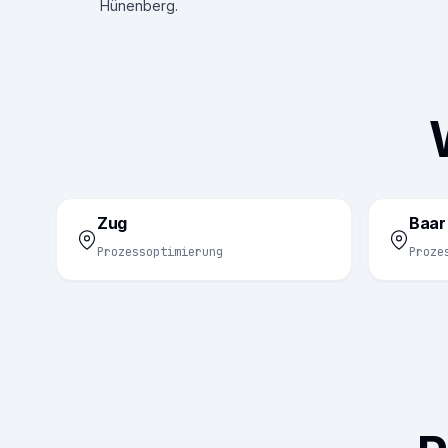
Hünenberg.
Zug
Baar
Prozessoptimierung
Proze