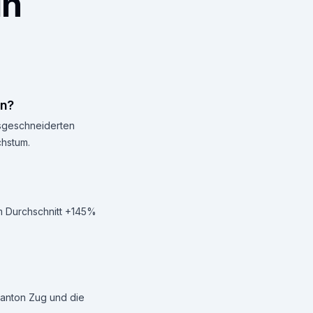
in
en?
ssgeschneiderten
chstum.
im Durchschnitt +145%
anton Zug und die