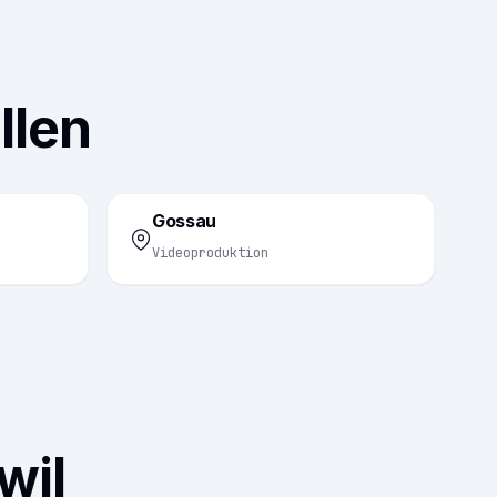
llen
Gossau
Videoproduktion
wil