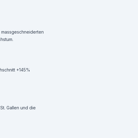
nen massgeschneiderten
chstum.
chschnitt +145%
t. Gallen und die