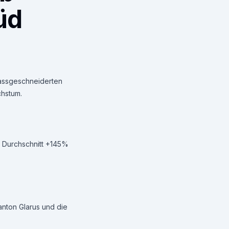
üd
 massgeschneiderten
chstum.
im Durchschnitt +145%
nton Glarus und die