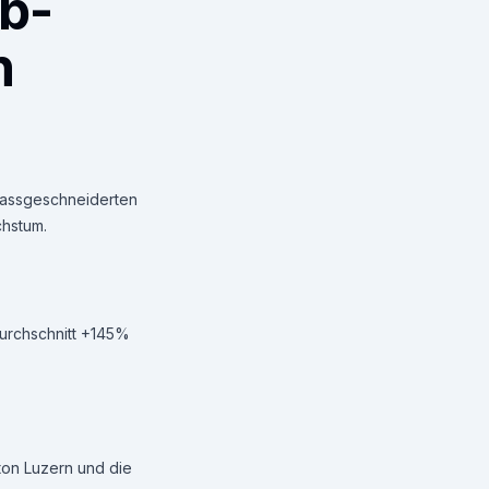
b-
n
 massgeschneiderten
chstum.
Durchschnitt +145%
on Luzern und die