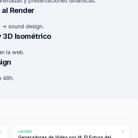
 animadas y presentaciones dinámicas.
 al Render
 → sound design.
 3D Isométrico
an la web.
sign
n 48h.
VIDÉO
Generadores de Vídeo por IA: El Futuro del