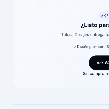
⚡ OF
¿Listo par
Tolosa Designs entrega t
✓ Diseño premium
✓ S
Ver W
Sin compromis