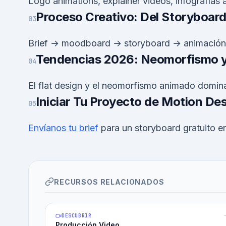
Logo animations, explainer videos, infografías
Proceso Creativo: Del Storyboard
03
Brief → moodboard → storyboard → animación
Tendencias 2026: Neomorfismo y
04
El flat design y el neomorfismo animado domin
Iniciar Tu Proyecto de Motion De
05
Envíanos tu brief
para un storyboard gratuito e
RECURSOS RELACIONADOS
DESCUBRIR
Producción Video