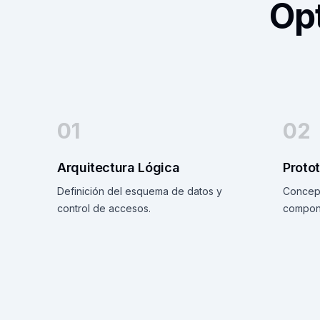
Op
01
02
Arquitectura Lógica
Proto
Definición del esquema de datos y
Concept
control de accesos.
compon