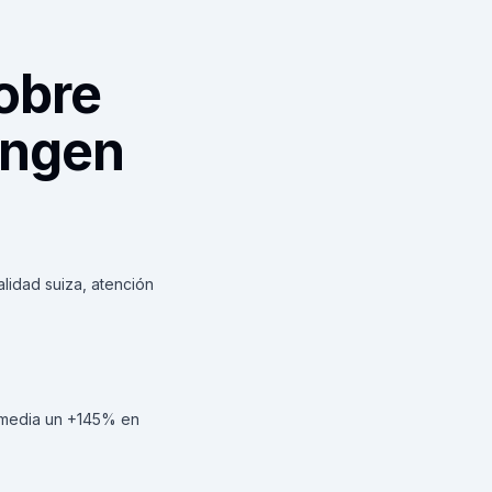
obre
yngen
lidad suiza, atención
 media un +145% en