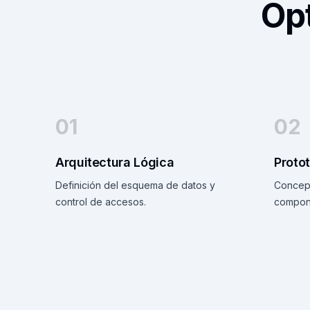
Op
01
02
Arquitectura Lógica
Proto
Definición del esquema de datos y
Concept
control de accesos.
compon