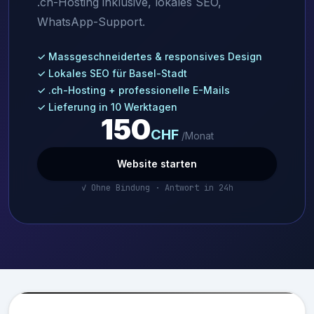
.ch-Hosting inklusive, lokales SEO,
WhatsApp-Support.
✓ Massgeschneidertes & responsives Design
✓ Lokales SEO für Basel-Stadt
✓ .ch-Hosting + professionelle E-Mails
✓ Lieferung in 10 Werktagen
150
CHF
/Monat
Website starten
✓ Ohne Bindung · Antwort in 24h