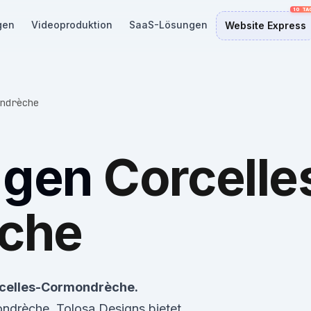
gen
Videoproduktion
SaaS-Lösungen
Website Express
ondrèche
ngen
Corcelle
che
rcelles-Cormondrèche.
ondrèche. Tolosa Designs bietet