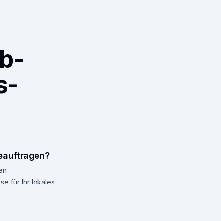
b-
s-
eauftragen?
nen
e für Ihr lokales